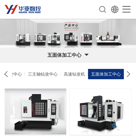
五面体加工中心
主轴钻攻中心
三主轴钻攻中心
高速钻攻机
五面体加工中心