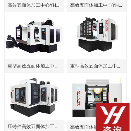
高效五面体加工中心YHV-1165
高效五面体加工中心YHV-1165A
重型高效五面体加工中心YHV-1370A
重型高效五面体加工中心YHV-1380Z
压铸件高效五面体加工中心YHV-1365
高效五面体加工中心 YHV-1170B