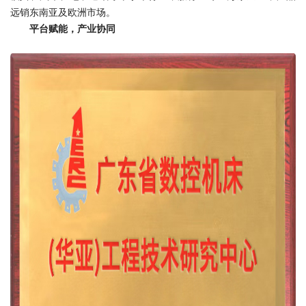
远销东南亚及欧洲市场。
平台赋能，产业协同