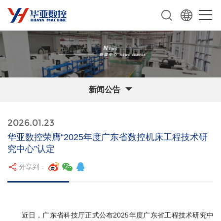
新闻公告
2026.01.23
华亚数控荣膺“2025年度广东省数控机床工程技术研
究中心”认定
分享到：
近日，广东省科技厅正式公布2025年度广东省工程技术研究中