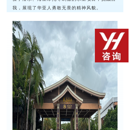
我，展现了华亚人勇敢无畏的精神风貌。