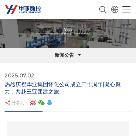
新闻公告
2025.07.02
热烈庆祝华亚集团怀化公司成立二十周年|凝心聚
力，共赴三亚团建之旅
分享到：