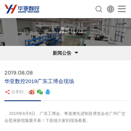
新闻公告
2019.08.08
华亚数控2019广东工博会现场
分享到：
2019年8月8日，广东工博会、粤港澳先进制造博览会在广州广交
会琶洲展馆隆重开幕！下面领大家到现场看看。