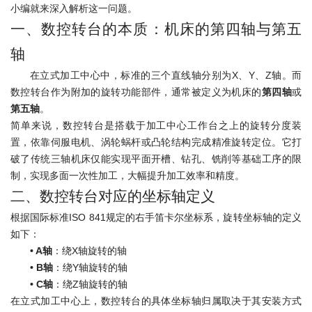
小编就来深入解析这一问题。
一、数控转台的本质：机床的第四轴与第五
轴
在立式加工中心中，标准的三个直线轴分别为X、Y、Z轴。而
数控转台作为附加的旋转功能部件，通常被定义为机床的
第四轴
或
第五轴
。
简单来说，数控转台是搭载于加工中心工作台之上的旋转分度装
置，依靠伺服电机、涡轮蜗杆或凸轮结构完成精准旋转定位。它打
破了传统三轴机床仅能实现平面开槽、钻孔、铣削等基础工序的限
制，实现多面一次性加工，大幅提升加工效率和精度。
二、数控转台对应的坐标轴定义
根据国际标准ISO 841规定的右手笛卡尔坐标系，旋转坐标轴的定义
如下：
• A轴
：绕X轴旋转的轴
•
B轴
：绕Y轴旋转的轴
•
C轴
：绕Z轴旋转的轴
在立式加工中心上，数控转台的具体坐标轴归属取决于其安装方式