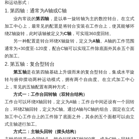
和运动形式：
1. 第四轴：通常为A轴或C轴
业内常说的
第四轴
，是以单一旋转轴为主的数控转台。在立式
加工中心上，最常见的配置是将转台安装在工作台上，使其能够环
绕Z轴旋转，此时该轴被定义为
C轴
，可实现360度回转。
另一种配置是转台环绕X轴旋转，定义为
A轴
。A轴的工作范围
通常为+30度至-120度，配合C轴可以实现工件除底面外其余五个面
的加工。
2. 第五轴：复合型转台
第五轴
是在第四轴基础上升级而来的复合型转台，集成水平旋
转与俯仰摆动两种运动模式，拥有两个自由度。在立式加工中心
上，常见的五轴配置有两种方式：
方式一：工作台回转轴（双转台结构）
工作台可以环绕X轴回转，定义为A轴；工作台中间还设有一个回转
台，环绕Z轴回转，定义为C轴。通过A轴与C轴的组合，固定在立式
加工中心工作台上的工件除了底面之外，其余的五个面都可以由立
式主轴进行加工。
方式二：主轴头回转（摆头结构）