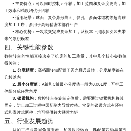
•
主要特点：可以同时控制五个轴，加工范围和复杂度更高，加
工效率和精度均优于四轴
•
适用场景：球面、复杂异形曲面、斜孔、多面体结构等超高难
度加工工序，多用于高端精密零部件生产
•
核心优势：一次装夹完成复杂加工，从根本上消除多次装夹带
来的累积误差
四、关键性能参数
数控转台的性能直接决定了机床的加工质量，其中几个核心参数值
得关注：
1. 分度精度
：高档回转轴配置了圆光栅尺反馈，分度精度都在
几秒以内
2. 最小分度值
：A轴和C轴最小分度值一般为0.001度，可把工
件细分成任意角度
3. 锁紧机构
：数控转台在旋转定位后，需要通过锁紧机构将其
固定，防止加工过程中因切削力导致位移。常见的锁紧方式有环抱
式和碟片式两种，均可提供较大锁紧力矩
五、行业发展趋势
从加工行业发展角度来看，加装数控转台、匹配第四轴与第五