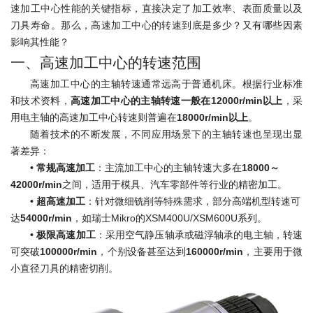
速加工中心性能的关键指标，直接决定了加工效率、表面质量以及
刀具寿命。那么，高速加工中心的转速到底是多少？又有哪些因素
影响其性能？
一、高速加工中心的转速范围
高速加工中心的主轴转速通常远高于普通机床。根据行业标准
和技术资料，
高速加工中心的主轴转速一般在12000r/min以上
，采
用电主轴的高速加工中心转速则普遍在
18000r/min以上
。
随着技术的不断发展，不同应用场景下的主轴转速也呈现出显
著差异：
• 常规高速加工
：主流加工中心的主轴转速大多在
18000～
42000r/min
之间，适用于模具、汽车零部件等行业的精密加工。
•
超高速加工
：针对微细铣削等特殊需求，部分高端机型转速可
达
54000r/min
，如瑞士Mikro的XSM400U/XSM600U系列。
•
极限高速加工
：采用空气静压轴承或磁浮轴承的电主轴，转速
可突破
100000r/min
，个别设备甚至达到
160000r/min
，主要用于微
小直径刀具的精密切削。