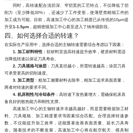
同时，高转速配合浅切深、窄切宽的工艺特点，不仅降低了切
削力（至少降低30%），还减少了工件变形，使薄壁类精细工件的
加工成为可能。目前，高速加工中心的加工精度已从传统的10μm提
升至
1-1.5μm
，超精密级加工中心甚至进入了纳米级阶段。
四、如何选择合适的转速？
在实际生产应用中，选择合适的主轴转速需要综合考虑以下因素：
1. 加工材料特性
：软材料宜选高转速提升效率，硬质材料需适
当降低转速以保证刀具寿命。
2. 刀具规格与涂层
：刀具直径越小，所需转速越高；涂层刀具
可承受更高的切削速度。
3. 加工类型
：粗加工侧重材料去除率，精加工追求表面质量，
两者对转速的要求不同。
4. 机床刚性与冷却条件
：高转速下发热量增大，需确保机床具
备良好的散热能力和刚性支撑。
高速加工中心的主轴转速并非越高越好，而是需要根据加工材
料、刀具规格、加工精度要求等因素综合匹配。合理选择转速参
数，不仅能提升加工效率，还能显著改善表面质量、延长刀具寿
命。随着技术的不断发展，高速加工中心将在航空航天、模具制