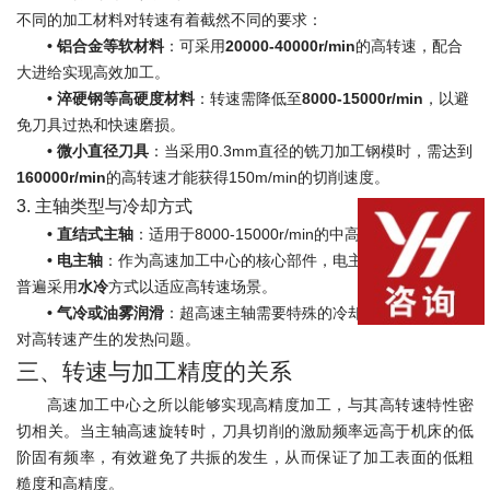
不同的加工材料对转速有着截然不同的要求：
•
铝合金等软材料
：可采用
20000-40000r/min
的高转速，配合
大进给实现高效加工。
•
淬硬钢等高硬度材料
：转速需降低至
8000-15000r/min
，以避
免刀具过热和快速磨损。
•
微小直径刀具
：当采用0.3mm直径的铣刀加工钢模时，需达到
160000r/min
的高转速才能获得150m/min的切削速度。
3. 主轴类型与冷却方式
•
直结式主轴
：适用于8000-15000r/min的中高速加工。
•
电主轴
：作为高速加工中心的核心部件，电主轴转速更高，且
普遍采用
水冷
方式以适应高转速场景。
•
气冷或油雾润滑
：超高速主轴需要特殊的冷却和润滑系统来应
对高转速产生的发热问题。
三、转速与加工精度的关系
高速加工中心之所以能够实现高精度加工，与其高转速特性密
切相关。当主轴高速旋转时，刀具切削的激励频率远高于机床的低
阶固有频率，有效避免了共振的发生，从而保证了加工表面的低粗
糙度和高精度。