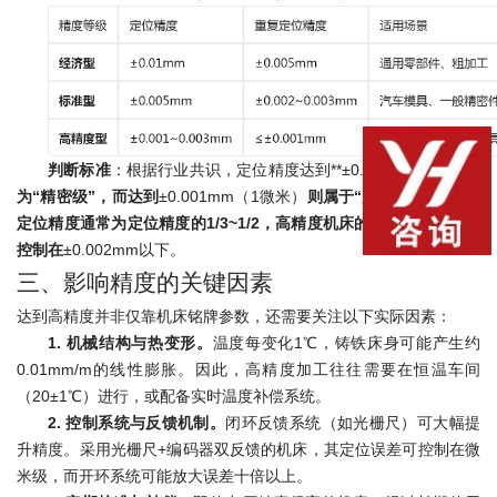
判断标准
：根据行业共识，定位精度达到**±0.005mm以内
可视
为“精密级”，而达到
±0.001mm（1微米）
则属于“超高精度”。重复
定位精度通常为定位精度的1/3~1/2，高精度机床的重复定位精度需
控制在
±0.002mm以下。
三、影响精度的关键因素
达到高精度并非仅靠机床铭牌参数，还需要关注以下实际因素：
1. 机械结构与热变形。
温度每变化1℃，铸铁床身可能产生约
0.01mm/m的线性膨胀。因此，高精度加工往往需要在恒温车间
（20±1℃）进行，或配备实时温度补偿系统。
2. 控制系统与反馈机制。
闭环反馈系统（如光栅尺）可大幅提
升精度。采用光栅尺+编码器双反馈的机床，其定位误差可控制在微
米级，而开环系统可能放大误差十倍以上。