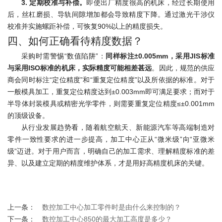
3. 定期校准与补偿。
即使出厂精度很高的机床，经过长期使用
后，丝杠磨损、导轨间隙增加都会导致精度下降。通过激光干涉仪
校准并实施螺距补偿，可恢复90%以上的精度损失。
四、如何正确看待精度数据？
采购时需警惕“数值陷阱”：
同样标注±0.005mm，采用JIS标准
与采用ISO标准的机床，实际精度可能相差甚远
。因此，规范的供应
商会同时标注“定位精度”和“重复定位精度”以及所依据的标准。
对于
一般模具加工，重复定位精度达到±0.003mm即可满足要求；而对于
半导体封装模具或精密光学零件，则需要重复定位精度≤±0.001mm
的顶级设备。
从行业发展趋势看，随着航空航天、新能源汽车等高端制造对
零件一致性要求的进一步提高，加工中心正从“微米级”向“亚微米
级”迈进。对于用户而言，明确自己的加工需求、理解精度标准的差
异、以及建立定期的精度维护体系，才是用好高精度机床的关键。
上一条：
数控加工中心加工零件时是由什么来控制的？
下一条：
数控加工中心850的最大加工高度是多少？