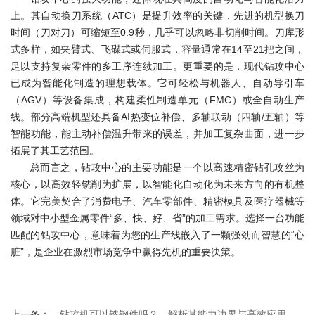
上。其自动换刀系统（ATC）是提升效率的关键，先进的机型换刀
时间（刀对刀）可缩短至0.9秒，几乎可以忽略非切削时间。刀库形
式多样，如夹臂式、飞碟式或伺服式，容量通常在14至21把之间，
足以支持复杂零件的多工序连续加工。更重要的是，现代钻攻中心
已成为智能化制造的理想载体。它可轻松与机器人、自动导引车
（AGV）等设备集成，构建柔性制造单元（FMC）或全自动生产
线。部分高端机型还具备AI热变位补偿、多轴联动（四轴/五轴）等
智能功能，能主动补偿温升带来的误差，并加工复杂曲面，进一步
拓展了其工艺范围。
总而言之，钻攻中心的主要功能是一个以高速精密钻孔攻丝为
核心，以高效轻铣削为扩展，以智能化自动化为未来方向的有机整
体。它完美契合了消费电子、汽车零部件、精密模具及医疗器械等
领域对中小型金属零件“多、快、好、省”的加工需求。选择一台功能
匹配的钻攻中心，意味着为您的生产线嵌入了一颗强劲而智慧的“心
脏”，是企业在激烈市场竞争中赢得先机的重要决策。
上一条：
钻攻机可以铣钢件吗？—解析其能力边界与高效应用方案