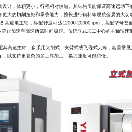
凑设计，体积更小，行程相对较短。其结构虽能保证高速运动下
备更大的切削扭矩和承载能力，擅长进行钢料等硬质金属的大切
电主轴，标配转速可达12000-20000 rpm，高配型号甚至
分，从静止加速至高速所需时间极短。传统立式加工中心的主轴转
高速主轴，多采用太阳式、夹臂式或飞碟式刀库，容量常见为14-
库，以支持更复杂的多工序加工，换刀速度可能稍慢。