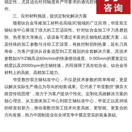
稳定性，尤其适合对同轴度有严苛要求的通讯腔体、汽车配件等零
件。
三、应对材料挑战，提供定制化解决方案
随着钛合金等难加工材料在高端3C领域的广泛应用，华亚双主
轴钻攻中心展现了强大的工艺适应性。针对钛合金加工中刀具磨损
快、热变形大等难点，该设备可通过丰富的主轴电机选配方案，以
及特殊的加工参数与冷却工艺设置，有效控制切削热量，延长刀具
寿命，为客户提供从设备选型到工艺规划的全套解决方案。其技术
参数如X/Y/Z轴高达60m/min的快速移动速度、0.005mm的重复定位
精度以及20000rpm的主轴转速，共同保障了其在铝合金、钛合金等
材料上的高效、高精加工能力。
华亚数控双主轴钻攻中心，不仅是技术参数的简单堆砌，更是
以解决实际生产痛点为导向的创新成果。它代表了华亚数控“摒弃大
路货传统思维”，致力于为客户提供个性化、定制化高效解决方案的
核心理念。从五面体加工中心到双主轴钻攻中心，华亚正以其持续
的研发创新力，推动着数控加工技术向更高效、更智能、更复合的
方向发展，助力中国制造业在全球竞争中奠定坚实的装备基础。