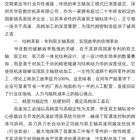
交期紧迫等行业共性难题，传统的单主轴加工模式已渐显疲态。深
圳市华亚数控机床有限公司，作为一家拥有超过二十年研发积淀的
国家级高新技术企业，以其革命性的高速双主轴钻攻中心，正引领
一场关于高速、高精加工的深度重塑，为现代精密制造提供了破局
之道。
一、结构革新：专利双主轴系统，实现效率的倍增革命
华亚数控破解效率瓶颈的关键，在于其获得国家专利的双主
轴、双立柱、双刀库一体化结构设计。这一设计绝非简单的数量叠
加，而是基于对加工干涉的精密规避与结构动力学的深度优化。它
使得机床能够实现双主轴联动加工，一次性完成两个相同零件的加
工，理论上将加工效率提升100%。这意味着，在同等产能要求下，
企业可显著节省一半的厂房占地面积与一半的人工配置，直接回应
了行业在场地、人力与能耗成本上的核心痛点。
二、精度与稳定性：软硬协同，奠定高精加工基石
高速加工必须以高精度与高稳定性为支撑。华亚双主轴钻攻中
心搭载自主开发的高速处理器系统与软件，确保了双通道控制的精
准与协同。其刀具刀长自动补正功能与双主轴高速同频攻丝技术
（行业首创），极大地保障了批量加工中每个零件的一致性精度，
尤其适用于对同轴度有严苛要求的通讯腔体、汽车配件等工件。此