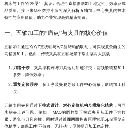
机床与工件的“桥梁”，其设计合理性直接影响加工稳定性、效率及成
品质量。接下来华亚数控小编将深入解析五轴加工中心夹具的技术
特性与应用价值，助力企业实现高效精密制造。
一、五轴加工的“痛点”与夹具的核心价值
五轴加工通过X/Y/Z直线轴与A/C旋转轴的联动，可实现复杂曲面的
高精度加工。然而，传统夹具在五轴场景下常面临两大挑战：
刀路干涉
：夹具结构若与刀具运动轨迹冲突，需频繁调整加工
参数，降低效率；
重复定位误差
：多工序装夹易导致工件中心偏移，影响加工精
度。
五轴专用夹具通过
下拉式设计
、
对心定位机构
及
模块化结构
，可同
步解决上述问题。例如，IMAO的圆柱型下拉式夹具从工件下方拉
紧，避免与刀具碰撞，同时通过锥面两面拘束原理实现5μm重复定
位精度，确保工件“不偏移、无抖动”，显著提升加工稳定性。