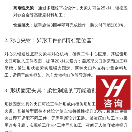
高刚性夹紧
：通过多螺栓下拉设计，夹紧力可达25kN，轻松应
对钛合金等高硬度材料加工；
快速装夹
：扳手旋转3圈半即可完成操作，装夹时间缩短60%。
对心夹钳：异形工件的“精准定位器”
2.
对心夹钳通过底部夹紧与对心机构，确保工件中心恒定。其锯齿形
夹口可嵌入工件表面，提供20kN夹紧力；燕尾形夹口则需预加工燕
尾槽，通过形状锁紧实现强力固定。两种夹口均支持少量余料加
工，适用于航空框架、汽车发动机缸体等异形件。
形状固定夹具：柔性制造的“万能适配器”
3.
形状固定夹具的夹口可按工件外形或内径仿形加工，支持8方向同步
夹紧。其袖珍型圆柱本体设计使主轴接近性提升30%，且通过更换
夹口即可适配不同工件，无需重新设计工装。某液压缸加工企业采
用该夹具后，实现单工作台4工件同步加工，夜间无人值守效率提升