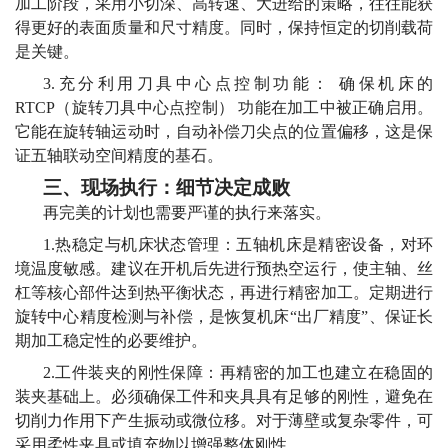
加工阶段，采用小切深、高转速、大进给的策略，往往能获
得更好的表面质量和尺寸精度。同时，保持恒定的切削载荷
是关键。
3.充分利用刀具中心点控制功能： 确保机床的
RTCP（旋转刀具中心点控制） 功能在加工中被正确启用。
它能在旋转轴运动时，自动补偿刀尖点的位置偏移，这是保
证五轴联动空间精度的基石。
三、现场执行：细节决定成败
再完美的计划也需要严谨的执行来落实。
1.热稳定与机床状态管理：五轴机床是精密设备，对环
境温度敏感。建议在开机后先进行预热空运行，使主轴、丝
杠等核心部件达到热平衡状态，再进行精密加工。定期进行
旋转中心精度检测与补偿，是恢复机床“出厂精度”、保证长
期加工稳定性的必要维护。
2.工件装夹的刚性保障：再精密的加工也建立在稳固的
装夹基础上。必须确保工件和夹具具有足够的刚性，避免在
切削力作用下产生振动或微位移。对于薄壁或复杂零件，可
采用柔性夹具或填充物以增强整体刚性。