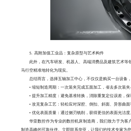
高附加值工业品：复杂原型与艺术构件
5.
此外
，
在汽车研发、机器人、高端消费品及建筑艺术等
马行空精准地转化为现实。
总结而言
，
选择五轴加工中心
，
不仅仅是购买一台设备
•
缩短制造周期：一次装夹完成五面加工
，
省去多次装夹
•
提升加工精度：避免基准转换
，
消除重复定位误差
，
保
•
攻克复杂工艺：轻松应对深腔、倒扣、斜面、异形曲面
•
优化表面质量：通过侧刃铣削
，
获得更佳的表面光洁度
华亚数控
作为专业的数控机床制造商
，
我们致力于为客
制造高峰的可靠伙伴。立即联系
华亚，
让我们的技术专家为