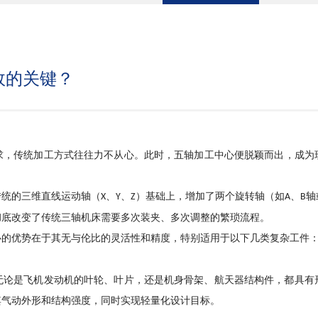
效的关键？
求
，
传统加工方式往往力不从心。此时
，
五轴加工中心便脱颖而出
，
成为
传统的三维直线运动轴（
、
、
）基础上
，
增加了两个旋转轴（如
、
轴
X
Y
Z
A
B
彻底改变了传统三轴机床需要多次装夹、多次调整的繁琐流程。
心的优势在于其无与伦比的灵活性和精度
，
特别适用于以下几类复杂工件
无论是飞机发动机的叶轮、叶片
，
还是机身骨架、航天器结构件
，
都具有
其气动外形和结构强度
，
同时实现轻量化设计目标。