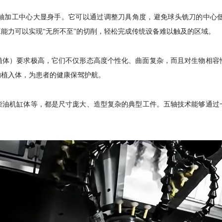
轴加工中心大显身手。它可以通过调整刀具角度
，
避免球头铣刀的中心
工能力可以实现
“无所不至”的切削
，
轻松完成传统设备难以触及的区域。
植体）要求极高
，
它们不仅形态高度个性化、曲面复杂
，
而且对生物相容
的植入体
，
为患者的健康保驾护航。
柴油机缸体等
，
都是尺寸庞大、造型复杂的典型工件。五轴技术能够通过