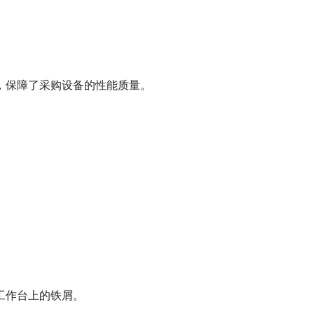
。
，保障了采购设备的性能质量
。
。
工作台上的铁屑
。