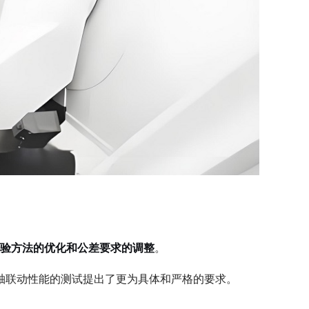
验方法的优化和公差要求的调整
。
轴联动性能的测试提出了更为具体和严格的要求
。