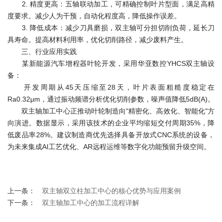
2. 精度更高：
五轴联动加工，可精确控制叶片型面，满足高精
度要求。减少人为干预，自动化程度高，降低操作误差。
3. 降低成本：
减少刀具磨损，双主轴可分担切削负荷，延长刀
具寿命。提高材料利用率，优化切削路径，减少废料产生。
三、行业应用实践
某新能源汽车增程器叶轮开发，采用华亚数控YHCS双主轴设
备：
开发周期从45天压缩至28天，叶片表面粗糙度稳定在
Ra0.32μm，通过振动频谱分析优化切削参数，噪声值降低5dB(A)。
双主轴加工中心正推动叶轮制造向"精密化、高效化、智能化"方
向演进。数据显示，采用该技术的企业平均缩短交付周期35%，降
低废品率28%。建议制造商优先选择具备开放式CNC系统的设备，
为未来集成AI工艺优化、AR远程运维等数字化功能预留升级空间。
上一条：
双主轴双立柱加工中心的核心优势​​与应用案例
下一条：
双主轴加工中心的加工流程详解