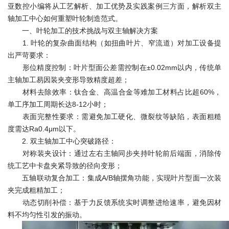
亚数控小编将从工艺解析、加工优势及实践案例三方面，解析双主
轴加工中心如何重塑叶轮制造范式。
一、叶轮加工的技术挑战与双主轴解决方案
1. 叶轮的复杂曲面结构（如扭曲叶片、窄流道）对加工设备提
出严苛要求：
形位精度控制：叶片型面公差需控制在±0.02mm以内，传统单
主轴加工易因装夹变形导致精度超差；
材料去除效率：钛合金、高温合金等难加工材料占比超60%，
单工序加工周期长达8-12小时；
表面完整性要求：需避免加工硬化、微裂纹等缺陷，表面粗糙
度需达Ra0.4μm以下。
2. 双主轴加工中心突破路径：
对称装夹设计：通过左右主轴同步夹持叶轮前后端面，消除传
统工艺中卡盘夹紧导致的径向变形；
五轴联动复合加工：集成A/B轴摆角功能，实现叶片型面一次装
夹完成粗精加工；
动态切削补偿：基于力反馈系统实时调整进给速率，避免因材
料不均匀性引发的振动。