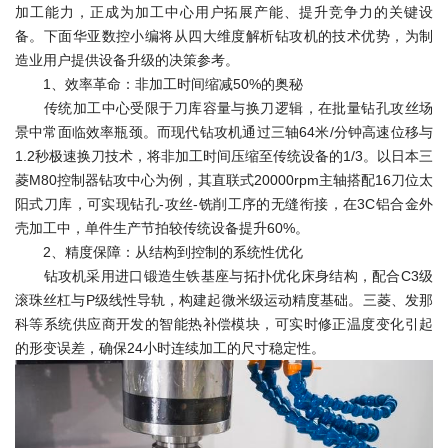
加工能力，正成为加工中心用户拓展产能、提升竞争力的关键设
备。下面华亚数控小编将从四大维度解析钻攻机的技术优势，为制
造业用户提供设备升级的决策参考。
1、效率革命：非加工时间缩减50%的奥秘
传统加工中心受限于刀库容量与换刀逻辑，在批量钻孔攻丝场
景中常面临效率瓶颈。而现代钻攻机通过三轴64米/分钟高速位移与
1.2秒极速换刀技术，将非加工时间压缩至传统设备的1/3。以日本三
菱M80控制器钻攻中心为例，其直联式20000rpm主轴搭配16刀位太
阳式刀库，可实现钻孔-攻丝-铣削工序的无缝衔接，在3C铝合金外
壳加工中，单件生产节拍较传统设备提升60%。
2、精度保障：从结构到控制的系统性优化
钻攻机采用进口锻造生铁基座与拓扑优化床身结构，配合C3级
滚珠丝杠与P级线性导轨，构建起微米级运动精度基础。三菱、发那
科等系统供应商开发的智能热补偿模块，可实时修正温度变化引起
的形变误差，确保24小时连续加工的尺寸稳定性。