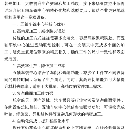
装夹加工，大幅提升生产效率和加工精度。接下来华亚数控小编将
详细介绍五轴车铣中心的核心优势和选型要点，帮助企业更好地选
择和应用这一高端设备。
一、五轴车铣中心的核心优势
1. 高精度加工，减少装夹误差
传统的加工方式往往需要多次装夹，容易导致累积误差。而五
轴车铣中心通过五轴联动控制，可在一次装夹中完成多个面的加
工，避免重复定位带来的精度损失，确保工件的尺寸一致性和表面
光洁度。
2. 高效率生产，降低加工成本
五轴车铣中心结合了车削和铣削功能，减少了工件在不同设备
间的周转时间，缩短了生产周期。同时，其高速切削能力可大幅提
升材料去除率，适用于大批量、高精度的零件加工需求。
3. 复杂曲面加工能力强
航空航天、医疗器械、汽车模具等行业常涉及复杂曲面零件，
传统设备难以胜任。五轴车铣中心凭借多轴联动功能，可轻松完成
叶轮、螺旋桨、异形结构件等复杂几何形状的精密加工。
4. 自动化集成，提升智能化水平
现代五轴车铣中心可搭配自动化上下料系统、在线检测装置及