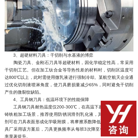
3、超硬材料刀具：干切削与水基液的博弈
陶瓷刀具、金刚石刀具等超硬材料，因化学稳定性高，常采用
干切削工艺。但在加工钛合金等导热性差的材料时，切削区温度可
达800℃以上，此时需使用微乳液进行强制冷却。某航空航天企业通
过优化切削液喷淋角度，使刀具磨损量减少65%，同时避免干切削
产生的微裂纹缺陷。
4、工具钢刀具：低温环境下的性能保障
工具钢刀具耐热温度仅200-300℃，在高温下易软化失效。针对
铸铁粗加工场景，推荐使用防锈润滑剂乳化液，其含有的极压添加
剂可在刀具表面形成化学吸附膜，将摩擦系数降低至0.1以下。某模
具厂采用该方案后，刀具更换频率从每班3次降至每日1次，生产效
率显著提升。