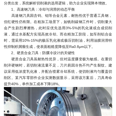
分类出发，系统解析切削液的选用逻辑，助力企业实现降本增效。
1、高速钢刀具：冷却与润滑的动态平衡
高速钢刀具因含钨、钼等合金元素，耐热性优于普通工具钢，
但红硬性仍有限。在粗加工场景下，如铣削碳钢工件时，切削量大
会产生剧烈摩擦热，此时应优先选用3%-5%的乳化液或合成切削
液，通过水基配方实现高效冷却。而在精加工阶段，如车削铝合金
时，需采用10%-15%的极压乳化液或极压切削油，利用油膜润滑特
性抑制积屑瘤生成，使表面粗糙度降低至Ra0.8μm以下。
2、硬质合金刀具：防骤冷设计的关键性
硬质合金刀具虽耐热性优异，但对温度骤变极为敏感。在重切
削淬硬钢时，若切削液流量不足，刀片易因冷热不均产生裂纹。建
议采用低浓度乳化液，并配合喷雾冷却系统，使切削液均匀覆盖切
削区。某汽车零部件企业实测数据显示，采用该方案后，刀具寿命
提升40%，单件加工成本下降18%。