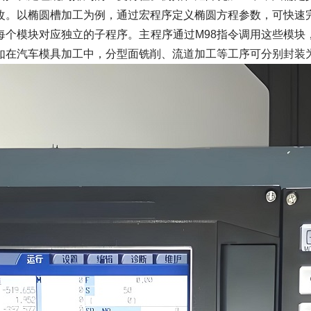
改。以椭圆槽加工为例，通过宏程序定义椭圆方程参数，可快速
模块对应独立的子程序。主程序通过M98指令调用这些模块
如在汽车模具加工中，分型面铣削、流道加工等工序可分别封装