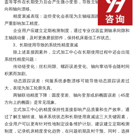
盖等零件在长期受力后会产生微小变形，导致主轴回转轴线发生径
向和轴向漂移。
精度衰减表现：这些变化会表现为主轴端面跳动和径向跳动，
严重影响加工精度。
企业用户应建立定期检测制度，通过专业仪器监测轴承间隙和
主轴跳动量，及时更换磨损部件，保持机床最佳工作状态。
3、长期使用导致的系统性精度衰减
除上述直接因素外，立式加工中心在长期使用过程中还会出现
系统性精度问题：
传动链变化：丝杠间隙、螺距误差变化、轴向窜动等会随时间
积累而加剧。
动态跟踪误差：伺服系统参数漂移可能导致动态跟踪误差过
大，表现为加工轮廓失真。
两轴联动精度下降：圆度变差、轴向变形或斜椭圆误差（45度
方向上的椭圆）是常见现象。
立式加工中心的精度保持性直接影响产品质量和生产效率。通
过了解主轴转速、轴承系统状态和长期使用衰减这三大关键因素，
企业用户可以更有针对性地制定设备维护计划。建议建立定期检测
制度，记录机床精度变化趋势，在问题初期及时干预。同时，选择