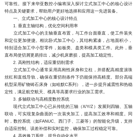
可靠性。接下来华亚数控小编将深入探讨立式加工中心的核心设计
特点及关键要求，帮助用户更好地选择和应用这一先进装备。
一、立式加工中心的核心设计特点
1. 垂直主轴结构，优化空间利用率
立式加工中心的主轴垂直布置，与工作台面垂直，使工件装夹
和定位更加便捷。相比卧式加工中心，其结构紧凑，占地面积小，
特别适合加工中小型零件，如板类、盘类和模具类工件。此外，垂
直布局使切屑更易排出，减少机床磨损，提高加工稳定性。
2. 高刚性结构，适应重切削需求
立式加工中心通常采用高刚性床身和立柱，并搭配高精度滚珠
丝杠和直线导轨，确保在重切削条件下仍能保持高精度。部分高端
机型采用矿物铸石床身（如哈默C系列），进一步提升减震性和热稳
定性，满足航空航天、模具等高要求行业的加工需求。
3. 多轴联动与高精度数控系统
现代立式加工中心已从传统的三轴（X/Y/Z）发展到四轴、五轴
联动，可实现复杂曲面的一次装夹加工，提高加工效率和精度。同
时，数控系统（如FANUC、西门子、三菱等）的智能化升级，支持
自适应控制、误差补偿和实时监控，确保加工过程稳定可靠。
4. 高效换刀系统，提升自动化水平