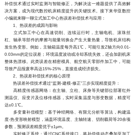
补偿技术通过实时监测与智能修正，为解决这一难题提供了高效解
决方案，成为现代数控机床精度提升的关键技术。接下来华亚数控
小编就来聊一聊立式加工中心热误差补偿技术与应用：
1、热误差的成因与影响
立式加工中心在高速切削、连续运行时，主轴电机、滚珠丝
杠、轴承等部件的摩擦与能量转换会产生大量热量，导致机床结构
发生热变形。例如，主轴箱温度每升高1℃，可能引发Z轴方向0.01-
0.03mm的定位误差；环境温度波动或冷却系统失效，还会加剧机床
整体热漂移。此类误差在精密模具、航空航天零部件加工中，可能
导致产品报废率高达15%-25%，直接造成经济损失。
2、热误差补偿技术的核心原理
热误差补偿技术通过“监测-建模-修正”三步实现精度提升：
高精度传感器网络：在主轴、立柱、床身等关键部位部署红外
测温仪、应变片及位移传感器，实时采集温度与形变数据，精度可
达±0.1℃。
多变量补偿模型：基于神经网络、有限元分析等算法，构建温
度-热变形映射模型，涵盖环境温度、主轴转速、切削载荷等20余项
参数，预测误差精度优于±1μm。
实时修正系统：通过CNC系统接口，将补偿值动态叠加至加工