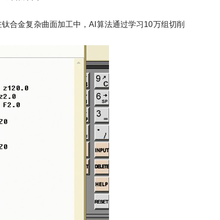
，在钛合金复杂曲面加工中，AI算法通过学习10万组切削