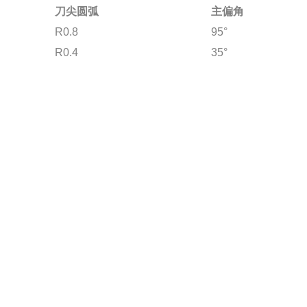
刀尖圆弧
主偏角
R0.8
95°
R0.4
35°