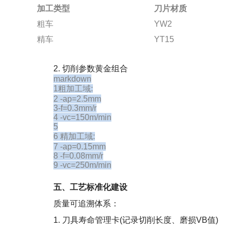
加工类型
刀片材质
粗车
YW2
精车
YT15
2. 切削参数黄金组合
markdown
1粗加工域:
2 -ap=2.5mm
3-f=0.3mm/r
4 -vc=150m/min
5
6 精加工域:
7 -ap=0.15mm
8 -f=0.08mm/r
9 -vc=250m/min
五、工艺标准化建设
质量可追溯体系：
1. 刀具寿命管理卡(记录切削长度、磨损VB值)