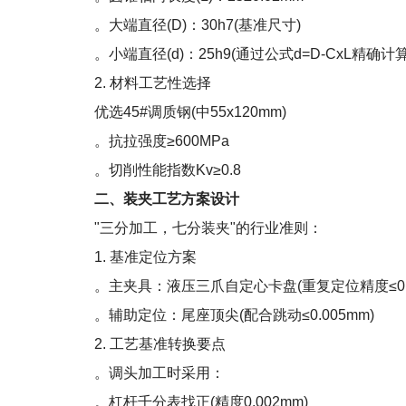
。大端直径(D)：30h7(基准尺寸)
。小端直径(d)：25h9(通过公式d=D-CxL精确计算
2. 材料工艺性选择
优选45#调质钢(中55x120mm)
。抗拉强度≥600MPa
。切削性能指数Kv≥0.8
二、装夹工艺方案设计
"三分加工，七分装夹"的行业准则：
1. 基准定位方案
。
主夹具：液压三爪自定心卡盘(重复定位精度≤0.0
。辅助定位：尾座顶尖(配合跳动≤0.005mm)
2. 工艺基准转换要点
。调头加工时采用：
。
杠杆千分表找正(精度0.002mm)