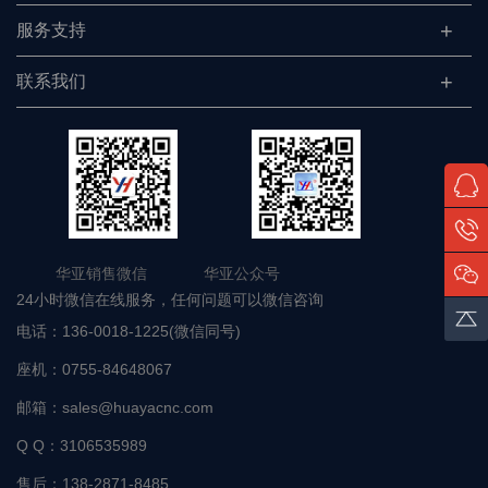
服务支持
联系我们
华亚销售微信 华亚公众号
24小时微信在线服务，任何问题可以微信咨询
电话：
136-0018-1225(微信同号)
座机：
0755-84648067
邮箱：
sales@huayacnc.com
Q Q：
3106535989
售后：
138-2871-8485