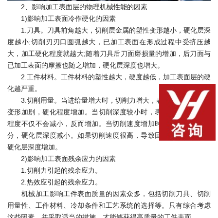
2、影响加工表面层的物理机械性能的因素
1)影响加工表面冷作硬化的因素
1.刀具。刀具前角越大，切削层金属的塑性变形越小，硬化层深
度越小;切削刃刃口圆弧越大，已加工表面在形成过程中受挤压越
大，加工硬化程度就越大;随着刀具后刀面磨损量的增加，后刀面与
已加工表面的摩擦也随之增加，硬化层深度也增大。
2.工件材料。工件材料的塑性越大，硬度越低，加工表面层的硬
化越严重。
3.切削用量。当进给量增大时，切削力增大，表面层的金属塑性
变形加剧，硬化程度增加。当切削深度较小时，表面层的金属硬化
程度不仅不会减小，反而增加。当切削速度增加时，塑性变形不充
分，硬化层深度减小。如果切削速度很高，导致回复来不及进行，
硬化层深度增加。
2)影响加工表面残余应力的因素
1.切削力引起的残余应力。
2.热效应引起的残余应力。
机械加工影响工件表面质量的因素众多，包括切削刀具、切削
用量性、工件材料、冷却条件和工艺系统的选择等。只有综合考虑
这些因素，并采取适当的措施，才能够获得高质量的工件表面。